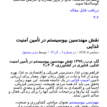
گوساله­‌ها شوند.
دریافت فایل مقاله
۳-۲
نقش مهندسین بیوسیستم در تأمین امنیت
غذایی
/
/
دسامبر 6, 2018
در
شماره 3 _ آذر97
توسط
مدیر مسئول
لک، م.ب. ۱۳۹۷٫ نقش مهندسین بیوسیستم در تأمین امنیت
غذایی. فناوری در کشاورزی، ۳، ۴-۲٫
فراهم بودن غذا، دسترسی فیزیکی و اقتصادی به غذا، بهره
مندی از غذا و ثبات در طول زمان چهار معیار برای ارزیابی
تأمین
امنیت غذایی
در یک جامعه هستند. این مهم زمانی
تحقق می یابد که همه مردم، همیشه، دسترسی فیزیکی،
اجتماعی و اقتصادی به غذای کافی، سالم و مغذی داشته
باشند که نیازها و ترجیحات غذایی آنها را برای زندگی فعال و
سالم تأمین نماید.
مهندسی بیوسیستم
بعنوان میانجی کشاورزی و صنعت،
متولی بخش فنی و مهندسی کشاورزی بوده است و از