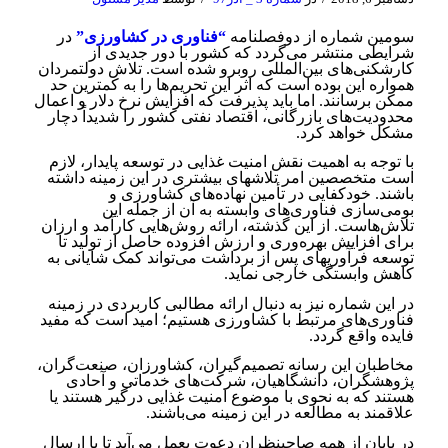
سومین شماره از دوفصلنامه
“فناوری در کشاورزی”
در
شرایطی منتشر می‌گردد که کشور با دور جدیدی از
کارشکنی‌‌های بین‌المللی روبرو شده است. تلاش دولتمردان
همواره این بوده است که اثر این تحریم‌ها را به کمترین حد
ممکن برسانند. اما باید پذیرفت که افزایش نرخ دلار و اعمال
محدودیت‌های بازرگانی، اقتصاد نفتی کشور را شدیداً دچار
مشکل خواهد کرد.
با توجه به اهمیت نقش امنیت غذایی در توسعه پایدار، لازم
است متخصصین امر تلاش‎های بیشتری در این زمینه داشته
باشند. خودکفایی در تأمین نهاده‌های کشاورزی و
بومی‌سازی فناوری‌های وابسته به آن از جمله این
تلاش‌هاست. از این گذشته، ارائه روش‌هایی کارآمد و ارزان
برای افزایش بهره‌وری و ارزش افزوده حاصل از تولید تا
توسعه فرآوری­های پس از برداشت می‌تواند کمک شایانی به
کاهش وابستگی خارجی نماید.
در این شماره نیز به دنبال ارائه مطالبی کاربردی در زمینه
فناوری‌های مرتبط با کشاورزی هستیم؛ امید است که مفید
فایده واقع گردد.
مخاطبان این رسانه تصمیم‌گیران، کشاورزان، صنعت‌گران،
پژوهشگران، دانشگاهیان، شرکت‌های خدماتی و آحادی
هستند که به نحوی با موضوع امنیت غذایی درگیر هستند یا
علاقمند به مطالعه در این زمینه می‌باشند.
در پایان از همه صاحب­نظران دعوت بعمل می‌آید تا با ارسال