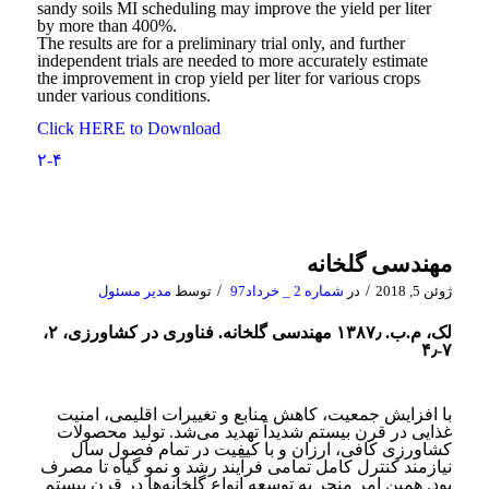
sandy soils MI scheduling may improve the yield per liter
by more than 400%.
The results are for a preliminary trial only, and further
independent trials are needed to more accurately estimate
the improvement in crop yield per liter for various crops
under various conditions.
Click HERE to Download
۲-۴
مهندسی گلخانه
/
/
ژوئن 5, 2018
در
شماره 2 _ خرداد97
توسط
مدیر مسئول
لک، م.ب. ۱۳۸۷٫ مهندسی گلخانه. فناوری در کشاورزی، ۲،
۷-۴٫
با افزایش جمعیت، کاهش منابع و تغییرات اقلیمی، امنیت
غذایی در قرن بیستم شدیداً تهدید می‌شد. تولید محصولات
کشاورزی کافی، ارزان و با کیفیت در تمام فصول سال
نیازمند کنترل کامل تمامی فرآیند رشد و نمو گیاه تا مصرف
بود. همین امر منجر به توسعه انواع گلخانه­‌ها در قرن بیستم