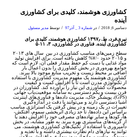
کشاورزی هوشمند، کلیدی برای کشاورزی
آینده
/
/
دسامبر 6, 2018
در
شماره 3 _ آذر97
توسط
مدیر مسئول
نیری‌فرد، ط. ۱۳۹۷٫ کشاورزی هوشمند، کلیدی برای
کشاورزی آینده. فناوری در کشاورزی، ۳، ۱۱-۵
سطح زمین‌های مناسب کشاورزی در بین سال های ۲۰۱۳
و ۲۰۱۵ حدود ۷/۰% کاهش یافته است. برای افزایش تولید
مواد غذایی یا دست کم حفظ مقدار فعلی آن، لازم است که
جوامع بهره­‌وری در بخش کشاورزی را بدون اعمال بار
اضافی بر محیط­ زیست و تخریب منابع موجود بالا ببرند.
کشاورزی هوشمند یک مفهوم مدیریت کشاورزی با استفاده
از تکنولوژی مدرن است تا با افزایش کمیت و کیفیت
محصولات کشاورزی این نیاز را برآورده کند. کشاورزان در
قرن بیست و یکم دسترسی به سامانه موقعیت‌­یاب جهانی
(GPS)، پویشگر خاک، مدیریت داده‌­ها و فناوری‌­های اینترنت
اشیا دسترسی دارند و می­‌توانند با دقت در اندازه‌گیری
تغییرات در یک زمینه و در پیش گرفتن یک استراتژی مناسب
براساس این داده­‌ها، تا حد زیادی اثربخشی سموم، آفت­کش‌­
ها، کودها و سایر نهاده­‌های مصرفی خود را افزایش دهند یا
از گزینه­‌های مناسب­تری بهره ببرند. به طور مشابه، در بخش
دامپروری با استفاده از تکنیک­‌های کشاورزی هوشمند، می­‌
توانند به نیازهای دام نظارت بیشتری داشته و با تغذیه و
رسیدگی مناسب، مانع از بروز بیماری و افزایش سلامتی