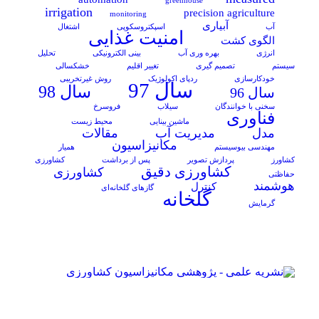
greenhouse
irrigation
precision agriculture
monitoring
آبیاری
آب
اسپکتروسکوپی
اشتغال
امنیت غذایی
الگوی کشت
انرژی
بهره وری آب
بینی الکترونیکی
تحلیل
سیستم
تصمیم گیری
تغییر اقلیم
خشکسالی
خودکارسازی
ردپای اکولوژیک
روش غیرتخریبی
سال 97
سال 98
سال 96
سخنی با خوانندگان
سیلاب
فروسرخ
فناوری
ماشین بینایی
محیط زیست
مدل
مدیریت آب
مقالات
مکانیزاسیون
مهندسی بیوسیستم
همیار
کشاورز
پردازش تصویر
پس از برداشت
کشاورزی
کشاورزی دقیق
کشاورزی
حفاظتی
هوشمند
کنترل
گازهای گلخانه‌ای
گلخانه
گرمایش