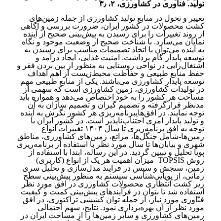
تولید. فناوری در کشاورزی، ۲، ۳٫
تغییر و تحول در منابع تولید کشاورزی از جمله زمین‌های
کشت محصولات در کشور ایران، ضرورت بررسی و آگاهی
از روند تغییرات را برای رسیدن به پیش‌بینی صحیح از آینده
نمایان می‌سازد. با شناخت صحیح از وضعیت موجود و نگاه
به آینده می‌توان با اتخاذ تصمیمات مناسب برای رسیدن به
توسعه پایدار گام برداشت. امنیت غذایی، ایجاد درآمد و
اشتغال‌زایی در نواحی روستایی به منظور از بین بردن فقر و
حفظ منابع طبیعی و حفاظت محیط‌زیست از اهم اهداف
توسعه پایدار کشاورزی می‌باشند. یکی از منابع طبیعی مهم
در تولیدات کشاورزی، زمین کشاورزی است که سهمی از
مساحت هر کشور را به خود اختصاص می‌دهد و همواره باید
مدنظر قرارگرفته و تصمیم گیران و تصمیم سازان به آن
توجه نمایند. در افق‌هایبرنامه‌ریزی هر کشور نگرش به آینده
و تولید پایدار امری اجتناب‌ناپذیر است. در کشور ایران با
توجه به افق برنامه‌ریزی تا سال ۱۴۰۴ تغییرات انواع
زمین‌ها-شامل جنگل‌ها، مراتع، زمین‌های کشاورزی، مناطق
شهری و بیابان‌ها تا سال مورد نظر با استفاده از برنامه‌ریزی
پویا تحلیل و تبیین گردید. در این رساله، ابتدا با استفاده از
روش TOPSIS میزان اهمیت هر یک از انواع (کاربری)
زمین، سنجش و سپس در فرایند مدل‌سازی و تحلیل سری
زمانی، از پویایی‌شناسی سیستم به منظور پیش‌بینی سطح
زیر کشت انتظاری محصولات کشاورزی در افق مورد نظر
استفاده شد تا بتوان در فرآیندهای پیش‌بینی کمیت و کیفیت
فنّاوری مورد نیاز، از جمله توان کششی تراکتوری، در افق
مورد نظر از آن بهره‌برداری نمود. نتایج، سهم احتمالی
زمین‌های کشاورزی و سایر زمین‌ها را از مساحت ایران در