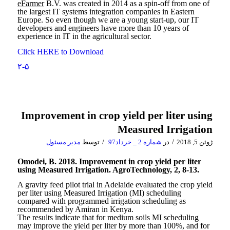
eFarmer
B.V. was created in 2014 as a spin-off from one of
the largest IT systems integration companies in Eastern
Europe. So even though we are a young start-up, our IT
developers and engineers have more than 10 years of
experience in IT in the agricultural sector.
Click HERE to Download
۲-۵
Improvement in crop yield per liter using
Measured Irrigation
/
/
ژوئن 5, 2018
در
شماره 2 _ خرداد97
توسط
مدیر مسئول
Omodei, B. 2018. Improvement in crop yield per liter
using Measured Irrigation. AgroTechnology, 2, 8-13.
A gravity feed pilot trial in Adelaide evaluated the crop yield
per liter using Measured Irrigation (MI) scheduling
compared with programmed irrigation scheduling as
recommended by Amiran in Kenya.
The results indicate that for medium soils MI scheduling
may improve the yield per liter by more than 100%, and for