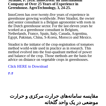
Stradiot, P. 2018. InnoGreen: an International
Company of Over 25 Years of Experience in
Greenhouse. AgroTechnology, 3, 24-25.
InnoGreen has over twenty-five years of experience in
greenhouse growing worldwide. Peter Stradiot, the owner
and senior consultant is a Belgian agronomist with roots in
the Dutch greenhouse sector. For the last eleven years he
worked as a greenhouse consultant in Belgium,
Netherlands, France, Spain, Italy, Canada, Argentina,
Egypt, Pakistan, China, S-Korea, Morocco and Mexico.
Stradiot is the initiator of the crop-registration of tomatoes
method world-wide used in practice as in research. This
method evolved into the four-quadrant method of power
and balance of the crop. Those methods are the basis for
advice on distance on vegetable crops in greenhouses.
Click HERE to Download
۳-۴
مقایسه سامانه‌های حرارت مرکزی و حرارت
موضعی در یک واحد گلخانه