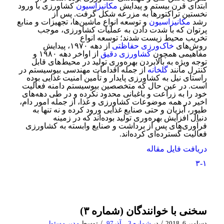
ابتدای قرن بیستم و پیدایش
مکانیزاسیون
کشاورزی با ورود
نخستین تراکتورها به مزرعه شکل گرفت. پس از
رشد
مکانیزاسیون
و توسعه انواع ماشین‌ها، تجهیزات و منابع
پرتوان که با شدت دادن به عملیات کشاورزی، موجب
تخریب محیط زیست شدند؛ توسعه انواع
روش‌های
خاک‌ورزی حفاظتی
از دهه ۱۹۷۰، پیدایش
مفاهیمی همچون
کشاورزی دقیق
از اواخر دهه ۱۹۸۰ و
توجه ویژه به بالابردن بهره‌وری تولید در محیط‌های قابل
کنترل مانند
گلخانه
از جمله اقدامات مهندسی بیوسیستم در
راستای نیل به کشاورزی پایدار و تأمین امنیت غذایی بوده
است. در عین حال که متخصصین بیوسیستم دامنه فعالیت
خود را به زراعت و باغبانی محدود نکرده و در طی دهه‌های
اخیر در همه موضوعات کشاورزی و غذا، از جمله امور دام،
طیور، آبزیان و حتی صنایع غذایی ورود کرده و نه تنها به
دنبال افزایش بهره‌وری تولید بوده‌اند که در زمینه
فرآوری‌های پس از برداشت و صنایع وابسته به کشاورزی
فعالیت گسترده‌ای کرده‌اند.
دریافت فایل مقاله
۳-۱
سخنی با خوانندگان (شماره ۳)
/
/
دسامبر 6, 2018
در
شماره 3 _ آذر97
توسط
مدیر مسئول