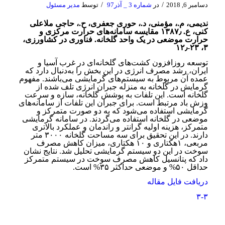
/
/
دسامبر 6, 2018
در
شماره 3 _ آذر97
توسط
مدیر مسئول
ندیمی، م.، مؤمنی، د.، حوری جعفری، ح.، حاجی ملاعلی
کنی، ع. ۱۳۸۷٫ مقایسه سامانه‌های حرارت مرکزی و
حرارت موضعی در یک واحد گلخانه. فناوری در کشاورزی،
۳، ۲۳-۱۲٫
توسعه روزافزون کشت­‌های گلخانه‌­ای در غرب آسیا و
ایران، رشد مصرف انرژی در این بخش را به‌­دنبال دارد که
عمده آن مربوط به سیستم­‌های گرمایشی می­‌باشند. مفهوم
گرمایش در گلخانه به منزله جبران انرژی تلف شده از
گلخانه است. این تلفات به پوشش گلخانه، سازه و سرعت
وزش باد مرتبط است. برای جبران این تلفات از سامانه‌­های
گرمایشی استفاده می‌شود که به دو صورت متمرکز و
موضعی در گلخانه استفاده می­‌گردند. در سامانه گرمایشی
متمرکز، هزینه اولیه گرانتر و راندمان و عملکرد بالاتری
دارند. در این تحقیق برای سه مساحت گلخانه ۳۰۰۰ متر
مربعی، ۱هکتاری و ۱۰ هکتاری، میزان کاهش مصرف
سوخت در این دو سیستم گرمایشی تحلیل شد. نتایج نشان
داد که پتانسیل کاهش مصرف سوخت در سیستم متمرکز
حداقل ۵۰% و موضعی حداکثر ۳۵% است.
دریافت فایل مقاله
۳-۳