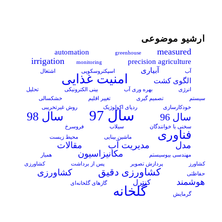
آرشیو موضوعی
measured
automation
greenhouse
irrigation
precision agriculture
monitoring
آبیاری
آب
اسپکتروسکوپی
اشتغال
امنیت غذایی
الگوی کشت
انرژی
بهره وری آب
بینی الکترونیکی
تحلیل
سیستم
تصمیم گیری
تغییر اقلیم
خشکسالی
خودکارسازی
ردپای اکولوژیک
روش غیرتخریبی
سال 97
سال 98
سال 96
سخنی با خوانندگان
سیلاب
فروسرخ
فناوری
ماشین بینایی
محیط زیست
مدل
مدیریت آب
مقالات
مکانیزاسیون
مهندسی بیوسیستم
همیار
کشاورز
پردازش تصویر
پس از برداشت
کشاورزی
کشاورزی دقیق
کشاورزی
حفاظتی
هوشمند
کنترل
گازهای گلخانه‌ای
گلخانه
گرمایش