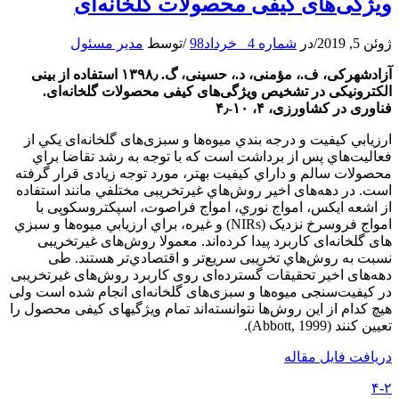
ویژگی‌های کیفی محصولات گلخانه‌ای
ژوئن 5, 2019
/
در
شماره 4 _خرداد98
/
توسط
مدیر مسئول
آزادشهرکی، ف.، مؤمنی، د.، حسینی، گ. ۱۳۹۸٫ استفاده از بینی
الکترونیکی در تشخیص ویژگی‌های کیفی محصولات گلخانه‌ای.
فناوری در کشاورزی، ۴، ۱۰-۴٫
ارزيابي کیفیت و درجه بندي ميوه‌ها و سبزی‌­های گلخانه‌­ای يكي از
فعاليت‌­هاي پس از برداشت است كه با توجه به رشد تقاضا براي
محصولات سالم و داراي كيفيت بهتر، مورد توجه زیادی قرار گرفته
است. در دهه‌های اخير روش­‌هاي غیرتخریبی مختلفي مانند استفاده
از اشعه ایکس، امواج نوري، امواج فراصوت، اسپکتروسکوپی با
امواج فرو­سرخ نزدیک (NIRs) و غیره، براي ارزيابي ميوه‌ها و سبزي­‌
های گلخانه­‌ای کاربرد پيدا كرده‌­اند. معمولا روش­‌های غيرتخریبی
نسبت به روش‏‌هاي تخریبی سريع‌تر و اقتصادي‌­تر هستند. طی
دهه‌های اخیر تحقیقات گسترده‌ای روی کاربرد روش‌‏های غیرتخریبی
در کیفیت‌سنجی میوه‌ها و سبزی­‌های گلخانه‌­ای انجام شده است ولی
هیچ کدام از این روش‏‌ها نتوانسته‌­اند تمام ویژگی‎­های کیفی محصول را
تعیین کنند (Abbott, 1999).
دریافت فایل مقاله
۴-۲