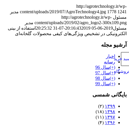
http://agrotechnology.ir/wp-
1241
1778
content/uploads/2019/07/AgroTechnology4.jpg
مدیر
مسئول
http://agrotechnology.ir/wp-
content/uploads/2019/02/agro_logo2-300x109.png
مدیر
مسئول
2019-06-05 20:16:43
2019-07-31 20:25:32
استفاده از بینی
الکترونیکی در تشخیص ویژگی‌های کیفی محصولات گلخانه‌ای
آرشیو مجله
اخبار
د خرید
رسانه
(+)
سال 96
روشگاه
(+)
سال 97
(+)
سال 98
(+)
سال 99
بایگانی شمسی
(۲)
۱۳۹۹
(۱۸)
۱۳۹۸
(۱۱)
۱۳۹۷
(۴)
۱۳۹۶