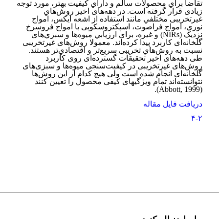
تقاضا براي محصولات سالم و داراي كيفيت بهتر، مورد توجه
زیادی قرار گرفته است. در دهه‌های اخير روش­‌هاي
غیرتخریبی مختلفي مانند استفاده از اشعه ایکس، امواج
نوري، امواج فراصوت، اسپکتروسکوپی با امواج فرو­سرخ
نزدیک (NIRs) و غیره، براي ارزيابي ميوه‌ها و سبزي­‌های
گلخانه­‌ای کاربرد پيدا كرده‌­اند. معمولا روش­‌های غيرتخریبی
نسبت به روش‏‌هاي تخریبی سريع‌تر و اقتصادي‌­تر هستند.
طی دهه‌های اخیر تحقیقات گسترده‌ای روی کاربرد
روش‌‏های غیرتخریبی در کیفیت‌سنجی میوه‌ها و سبزی­‌های
گلخانه‌­ای انجام شده است ولی هیچ کدام از این روش‏‌ها
نتوانسته‌­اند تمام ویژگی‎­های کیفی محصول را تعیین کنند
(Abbott, 1999).
دریافت فایل مقاله
۴-۲