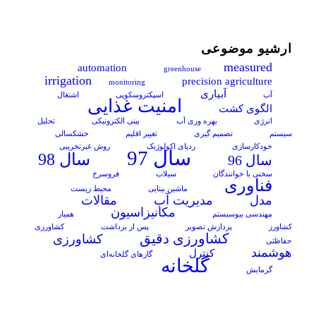
آرشیو موضوعی
measured
automation
greenhouse
irrigation
precision agriculture
monitoring
آبیاری
آب
اسپکتروسکوپی
اشتغال
امنیت غذایی
الگوی کشت
انرژی
بهره وری آب
بینی الکترونیکی
تحلیل
سیستم
تصمیم گیری
تغییر اقلیم
خشکسالی
خودکارسازی
ردپای اکولوژیک
روش غیرتخریبی
سال 97
سال 98
سال 96
سخنی با خوانندگان
سیلاب
فروسرخ
فناوری
ماشین بینایی
محیط زیست
مدل
مدیریت آب
مقالات
مکانیزاسیون
مهندسی بیوسیستم
همیار
کشاورز
پردازش تصویر
پس از برداشت
کشاورزی
کشاورزی دقیق
کشاورزی
حفاظتی
هوشمند
کنترل
گازهای گلخانه‌ای
گلخانه
گرمایش