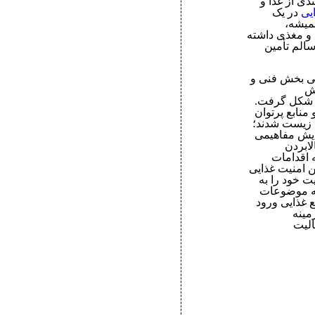
دی از غذا و
یی
در یک
میشه،
و مغذی داشته
سالم تأمین
ی بخش فنی و
ش
ه شکل گرفت.
منابع پرتوان
 زیست شدند؛
۱۹۷۰، پیدایش مفاهیمی
به بالابردن
 اقدامات
ن امنیت غذایی
 خود را به
مه موضوعات
ع غذایی ورود
زمینه
الیت