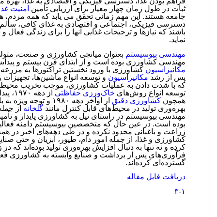
فراهم بودن غذا، دسترسی فیزیکی و اقتصادی به غذا، بهره من
ثبات در طول زمان چهار معیار برای ارزیابی تأمین
امنیت غذا
جامعه هستند. این مهم زمانی تحقق می یابد که همه مردم، ه
دسترسی فیزیکی، اجتماعی و اقتصادی به غذای کافی، سالم 
باشند که نیازها و ترجیحات غذایی آنها را برای زندگی فعال و 
نماید.
مهندسی بیوسیستم
بعنوان میانجی کشاورزی و صنعت، متول
مهندسی کشاورزی بوده است و از ابتدای قرن بیستم و پیدای
مکانیزاسیون
کشاورزی با ورود نخستین تراکتورها به مزرع
پس از رشد
مکانیزاسیون
و توسعه انواع ماشین‌ها، تجهیزات و 
که با شدت دادن به عملیات کشاورزی، موجب تخریب محیط
توسعه انواع روش‌های
خاک‌ورزی حفاظتی
از دهه 
همچون
کشاورزی دقیق
از اواخر دهه ۱۹۸۰ و توجه ویژه 
بهره‌وری تولید در محیط‌های قابل کنترل مانند
گلخانه
از جمله
مهندسی بیوسیستم در راستای نیل به کشاورزی پایدار و تأمی
بوده است. در عین حال که متخصصین بیوسیستم دامنه فعالیت
زراعت و باغبانی محدود نکرده و در طی دهه‌های اخیر در ه
کشاورزی و غذا، از جمله امور دام، طیور، آبزیان و حتی صنای
کرده و نه تنها به دنبال افزایش بهره‌وری تولید بوده‌اند که در 
فرآوری‌های پس از برداشت و صنایع وابسته به کشاورزی فع
گسترده‌ای کرده‌اند.
دریافت فایل مقاله
۳-۱