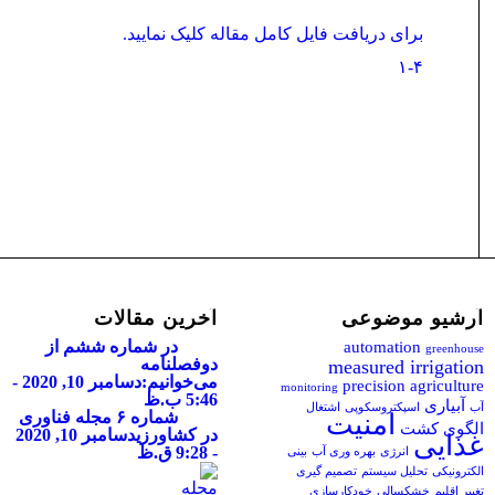
برای دریافت فایل کامل مقاله کلیک نمایید.
۱-۴
آرشیو موضوعی
آخرین مقالات
در شماره ششم از
automation
greenhouse
دوفصلنامه
measured irrigation
می‌خوانیم:
دسامبر 10, 2020 -
precision agriculture
monitoring
5:46 ب.ظ
آبیاری
آب
اسپکتروسکوپی
اشتغال
شماره ۶ مجله فناوری
امنیت
الگوی کشت
در کشاورزی
دسامبر 10, 2020
غذایی
- 9:28 ق.ظ
انرژی
بهره وری آب
بینی
الکترونیکی
تحلیل سیستم
تصمیم گیری
تغییر اقلیم
خشکسالی
خودکارسازی