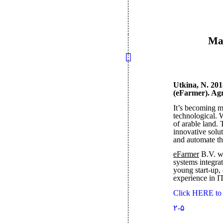
Mak
Utkina, N. 201
(eFarmer). Agr
It’s becoming mo
technological. 
of arable land.
innovative solut
and automate t
eFarmer
B.V. wa
systems integra
young start-up,
experience in IT
Click HERE to
۲-۵