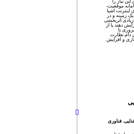
ن نیاز را
برآورده کند. کشاورزان در قرن بیست و یکم دسترسی به سامانه موقعیت‌­
­های اینترنت اشیا
یک زمینه و در
 زیادی اثربخشی
ایش دهند یا از
روری با
ی دام نظارت
ماری و افزایش
یی
ت غذایی. فناوری