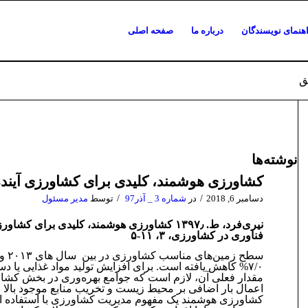
هنمای نویسندگان
درباره ما
صفحه اصلی
ق
نوشته‌ها
کشاورزی هوشمند، کلیدی برای کشاورزی آینده
/
/
دسامبر 6, 2018
در
شماره 3 _ آذر97
توسط
مدیر مسئول
نیری‌فرد، ط. ۱۳۹۷٫ کشاورزی هوشمند، کلیدی برای کشاو
فناوری در کشاورزی، ۳، ۱۱-۵
۷/۰% کاهش یافته است. برای افزایش تولید مواد غذایی یا
مقدار فعلی آن، لازم است که جوامع بهره­‌وری در بخش کشا
اعمال بار اضافی بر محیط­ زیست و تخریب منابع موجود بالا بب
کشاورزی هوشمند یک مفهوم مدیریت کشاورزی با استفاده از