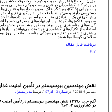
مدرن است تا با افزایش کمیت و کیفیت محصولات کشاورزی ای
یاب جهانی (GPS)، پویشگر خاک، مدیریت داده‌­ها و فناوری‌
دسترسی دارند و می­‌توانند با دقت در اندازه‌گیری تغییرات در 
پیش گرفتن یک استراتژی مناسب براساس این داده­‌ها، تا حد
سموم، آفت­کش‌­ها، کودها و سایر نهاده­‌های مصرفی خود را افز
گزینه­‌های مناسب­تری بهره ببرند. به طور مشابه، در بخش دامپ
استفاده از تکنیک­‌های کشاورزی هوشمند، می­‌توانند به نیازها
بیشتری داشته و با تغذیه و رسیدگی مناسب، مانع از بروز بی
سلامتی گوساله­‌ها شوند.
دریافت فایل مقاله
۳-۲
نقش مهندسین بیوسیستم در تأمین امنیت غذا
/
/
دسامبر 6, 2018
در
شماره 3 _ آذر97
توسط
مدیر مسئول
لک، م.ب. ۱۳۹۷٫ نقش مهندسین بیوسیستم در تأمین امنی
در کشاورزی، ۳، ۴-۲٫