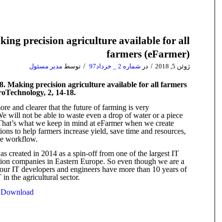
ing precision agriculture available for all
farmers (eFarmer)
/
/
ژوئن 5, 2018
در
شماره 2 _ خرداد97
توسط
مدیر مسئول
8. Making precision agriculture available for all farmers
oTechnology, 2, 14-18.
re and clearer that the future of farming is very
We will not be able to waste even a drop of water or a piece
 That’s what we keep in mind at eFarmer when we create
ions to help farmers increase yield, save time and resources,
he workflow.
s created in 2014 as a spin-off from one of the largest IT
tion companies in Eastern Europe. So even though we are a
 our IT developers and engineers have more than 10 years of
 in the agricultural sector.
 Download