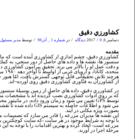
كشاورزي دقيق
/
/
/
دسامبر 6, 2017
0 دیدگاه
در
شماره 1 _ آذر96
توسط
مدیر مسئول
مقدمه
كشاورزي دقيق، چشم اندازي از كشاورزي آينده است كه ماهو
سنسور ها، نقشه ها و داده هاي حاصل از دور سنجي، به كمك
و دقت عمل او را بالاتر مي برند. تحقیق پیرامون کشاورزی دق
متحده، کانا
هرچند تلاش تحقیقاتی قابل توجهی گسترش یافت، امّا هنوز 
از کشاورزان به فنّاوری کشاورزی دقیق روی آورده¬اند.
در كشاورزي دقيق، داده هاي حاصل از زمين بوسیلۀ سنسور
كه بر روي ادوات كشاورزي نصب گرديده اند با مشخصات مح
توسط GPS تعيين مي شود و زمان ورود داده، در مانيتور
مي شود و اطلاعات حاصله به سيستم IS
بصورت ویژه مکانی در آيند.
اين نقشه ها مديران مزرعه را قادر مي سازد كه تصميمات مد
با توجه به شرايط موجود در هر سايت -كه سايت كوچكترين 
مزرعه است- اتخاذ كرده و بهترين اقدامات را با توجه به اين 
مرحلة اجرا در آورند.