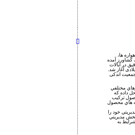
اره ها،
 كشاورز آمده
یق در ایالات
دا، و اروپای غربی از اواسط تا اواخر دهه ۱۹۸۰ میلادی آغاز شد.
جمعیت اندکی
هاي مختلفي
ل داده كه
 محصول تركيب
G داده شده تا نقشه هاي محصول
يريتي خود را
بخش مديريتي
شرايط به