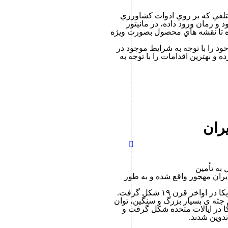
لفي كه بر روي ادوات كشاورزي
حل داده كه توسط GPS تعيين مي شود و زمان ورود داده، در مانيتور
د و اطلاعات حاصله به سيستم GIS داده شده تا نقشه هاي محصول بصورت ویژه
د را با توجه به شرايط موجود در
 بهترين اقدامات را با توجه به
ران
به تأمین
یران مهجور واقع شده و به طور
مفهوم مکانیزاسیون کشاورزی با ورود اولین تراکتورها به مزارع امریکا در اواخر قرن ۱۹ شکل گرفت.
 جثه ی بسیار بزرگ و سنگین، توان
ا در ایالات متحده شکل گرفت و
تدوین شدند.