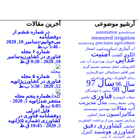
آرشیو موضوعی
آخرین مقالات
در شماره ششم از
automation
greenhouse
دوفصلنامه
measured irrigation
می‌خوانیم:
دسامبر 10, 2020
precision agriculture
monitoring
- 5:46 ب.ظ
آبیاری
آب
اسپکتروسکوپی
اشتغال
شماره ۶ مجله
امنیت
الگوی کشت
فناوری در کشاورزی
دسامبر
غذایی
10, 2020 - 9:28 ق.ظ
انرژی
بهره وری آب
بینی
الکترونیکی
تحلیل سیستم
تصمیم گیری
تغییر اقلیم
خشکسالی
خودکارسازی
شماره ۵ مجله
ردپای اکولوژیک
روش غیرتخریبی
سال 97
فناوری در کشاورزی
ژانویه
سال 96
12, 2020 - 5:50 ب.ظ
سال 98
سخنی با خوانندگان
فناوری
شماره پنجم مجله
سیلاب
فروسرخ
ماشین
منتشر شد
ژانویه 5, 2020 -
مدل
مدیریت
بینایی
محیط زیست
6:05 ب.ظ
آب
مقالات
مهندسی بیوسیستم
فایل اجرایی
مکانیزاسیون
همیار کشاورز
دوفصلنامه فناوری در
کشاورزی (شماره ۵)
ژانویه
پردازش تصویر
پس از برداشت
کشاورزی
کشاورزی دقیق
5, 2020 - 10:45 ق.ظ
حفاظتی
کشاورزی هوشمند
کنترل
گازهای گلخانه‌ای
گرمایش