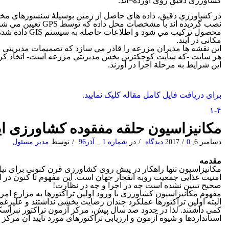
کشاورزی دقیق روی آورده¬اند.
در كشاورزي دقيق، داده هاي حاصل از زمين بوسیلۀ سنسورهاي مخت
نصب گرديده اند با مشخصات م
محصول تركيب مي شو
مکانی در آيند.
اين نقشه ها مديران مزرعه را قادر مي سازد كه تصميمات مديريتي خو
هر سايت -كه سايت كوچكترين بخش مديريتي مزرعه است- اتخاذ كرده و
اين شرايط به مرحلة اجرا در آورند.
برای دریافت فایل کامل مقاله کلیک نمایید.
۱-۴
مکانیزاسیون حلقه مفقوده کشاورزی ای
دسامبر 6, 2017
0 دیدگاه
/
/
در
شماره 1 _ آذر96
/
توسط
مدیر مسئول
مقدمه
مکانیزاسیون تنها راهکار در پیش روی کشاورزی قرن کنونی برای نیل 
امنیت غذایی جمعیت روبه انفجار جهان است. این مفهوم تا کنون در ا
صحیح تبیین نشده است چه در اجرا و چه در نظارت!
البته اولین تراکتورها عملکرد چندان رضایت بخشی نداشتند و علیرغم
کمی داشتند. لذا در حدود صد سال پیش، مرکز آزمون تراکتور نبراسک
استانداردها و شیوه آزمون و ارزیابی تراکتورهای مورد تأیید آن مرکز 