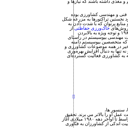
 مغذی داشته باشند که نیازها و
فنی و مهندسی کشاورزی بوده
 نخستین تراکتورها به مزرعه شکل
منابع پرتوان که با شدت دادن به
روش‌های
خاک‌ورزی حفاظتی
از
از اواخر دهه ۱۹۸۰ و توجه ویژه به بالابردن
ت مهندسی بیوسیستم در راستای
ل که متخصصین بیوسیستم دامنه
 اخیر در همه موضوعات کشاورزی و
نه تنها به دنبال افزایش بهره‌وری
ته به کشاورزی فعالیت گسترده‌ای
، سنسور ها،
عمل او را بالاتر مي برند. تحقیق
پیرامون کشاورزی دقیق در ایالات متحده، کانادا، و اروپای غربی از اواسط تا اواخر دهه ۱۹۸۰ میلادی آغاز
ت اندکی از کشاورزان به فنّاوری