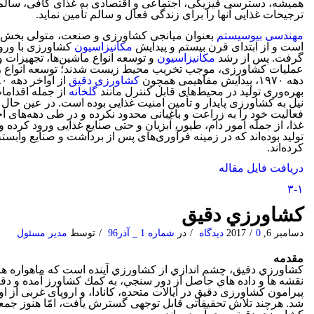
همیشه، دسترسی فیزیکی، اجتماعی و اقتصادی به غذای کافی، سالم و
ترجیحات غذایی آنها را برای زندگی فعال و سالم تأمین نماید.
مهندسی بیوسیستم
بعنوان میانجی کشاورزی و صنعت، متولی بخش 
است و از ابتدای قرن بیستم و پیدایش
مکانیزاسیون
کشاورزی با ورود
گرفت. پس از رشد
مکانیزاسیون
و توسعه انواع ماشین‌ها، تجهیزات و 
عملیات کشاورزی، موجب تخریب محیط زیست شدند؛ توسعه انواع 
دهه ۱۹۷۰، پیدایش مفاهیمی همچون
کشاورزی دقیق
بهره‌وری تولید در محیط‌های قابل کنترل مانند
گلخانه
از جمله اقداما
نیل به کشاورزی پایدار و تأمین امنیت غذایی بوده است. در عین حا
فعالیت خود را به زراعت و باغبانی محدود نکرده و در طی دهه‌های
غذا، از جمله امور دام، طیور، آبزیان و حتی صنایع غذایی ورود کرده و 
تولید بوده‌اند که در زمینه فرآوری‌های پس از برداشت و صنایع وابس
کرده‌اند.
دریافت فایل مقاله
۳-۱
كشاورزي دقيق
دسامبر 6, 2017
0 دیدگاه
/
/
در
شماره 1 _ آذر96
/
توسط
مدیر مسئول
مقدمه
كشاورزي دقيق، چشم اندازي از كشاورزي آينده است كه ماهواره ها
نقشه ها و داده هاي حاصل از دور سنجي، به كمك كشاورز آمده و دقت 
شد. هرچند تلاش تحقیقاتی قابل توجهی گسترش یافت، امّا هنوز جمعی