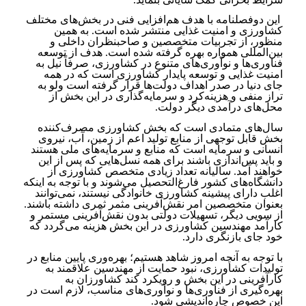
این دوفصلنامه با هدف هم‌افزایی فنی در بخش‌های مختلف
کشاورزی و امنیت غذایی منتشر شده است. به همین
منظور، از تجربیات متخصصین و صاحبنظران داخلی و
بین‌المللی همواره بهره گرفته شده است. هدف از توسعه
فناوری‌ها و نوآوری‌های متنوع در کشاورزی، صرفاً نیل به
امنیت غذایی و توسعه پایدار کشاورزی است که در همه
جای دنیا در صدر اهداف دولت‌ها قرار گرفته است ولو به
تراز منفی و هزینه‌کرد و سرمایه‌گذاری در این بخش از
محل‌های درآمدی دیگر دولت.
سال‌های متمادی است که بخش کشاورزی مصرف‌کننده
بخش قابل توجهی از منابع تولید اعم از زمین، آب، نیروی
انسانی و سرمایه است که منابع و سرمایه‌های ملی هستند
و باید پس‌اندازی باشند برای همه نسل‌هایی که پس از این
خواهند آمد. سالیانه تعداد زیادی متخصص کشاورزی از
دانشگاه‌های کشور فارغ‌التحصیل می‌شوند و با توجه به اینکه
اغلب دارای پیشینه کشاورزی خانوادگی نیستند، نمی‌توانند
بعنوان متخصصین امر نقش‌آفرینی مثمر ثمری داشته باشند.
از سویی دیگر، تسهیلات دولتی بدون نقش‌آفرینی مستمر و
کارآمد مهندسین کشاورزی در این بخش هزینه می‌گردد که
خود جای بازنگری دارد.
با توجه به آنچه امروز شاهد هستیم؛ بهره‌وری پایین منابع در
تولیدات کشاورزی، نبود حمایت از مهندسین علاقمند به
کارآفرینی در این بخش و رویکرد کند کشاورزان به
بهره‌گیری از فناوری‌ها و نوآوری‌های مناسب، لازم است در
این خصوص چاره‌اندیشی شود.