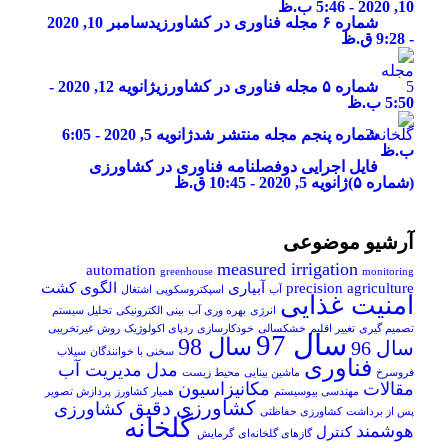
10, 2020 - 5:46 ب.ظ
شماره ۶ مجله فناوری در کشاورزی
دسامبر 10, 2020
- 9:28 ق.ظ
شماره ۵ مجله فناوری در کشاورزی
ژانویه 12, 2020 -
5:50 ب.ظ
شماره پنجم مجله منتشر شد
ژانویه 5, 2020 - 6:05
ب.ظ
فایل اجرایی دوفصلنامه فناوری در کشاورزی
(شماره ۵)
ژانویه 5, 2020 - 10:45 ق.ظ
آرشیو موضوعی
measured irrigation
automation
greenhouse
monitoring
precision agriculture
آبیاری
الگوی کشت
آب
اسپکتروسکوپی
اشتغال
امنیت غذایی
انرژی
بهره وری آب
بینی الکترونیکی
تحلیل سیستم
تصمیم گیری
تغییر اقلیم
خشکسالی
خودکارسازی
ردپای اکولوژیک
روش غیرتخریبی
سال 97
سال 98
سال 96
سخنی با خوانندگان
سیلاب
فناوری
مدل
مدیریت آب
فروسرخ
ماشین بینایی
محیط زیست
مقالات
مکانیزاسیون
مهندسی بیوسیستم
همیار کشاورز
پردازش تصویر
کشاورزی دقیق
کشاورزی
پس از برداشت
کشاورزی حفاظتی
گلخانه
هوشمند
کنترل
گازهای گلخانه‌ای
گرمایش