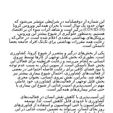
این شماره از دوفصلنامه در شرایطی منتشر می‌شود که
جهان حدود یک سال است با بحران همه‌گیر ویروس کرونا
(COVID-19) درگیر است و شاهد اثرات سوء آن بر اقتصاد
هستیم. به‌منظور جلوگیری از شیوع بیشتر این ویروس،
پروتکل‌های بهداشتی متعددی اعلام شده است. در حالی‌که
رعایت همه مقررات بهداشتی برای تک‌تک افراد جامعه بعضاً
ناممکن است.
یکی از بخش‌های درگیر و متضرر از شیوع کرونا، کشاورزی
است. بطوری‌که بخش قابل توجهی از کارها توسط نیروی
انسانی به انجام می‌رسد و رعایت قرنطینه برای فعالان این
بخش عملاً ناممکن است. از سویی دیگر، به سبب عدم توجه
یا نبود فضای کافی برای رعایت فاصله اجتماعی در بعضی
از فعالیت‌های کشاورزی، احتمال شیوع بیماری بیشتر نیز
خواهد شد. بنابراین، نقش نیروی انسانی، بعنوان مجری
بخش قابل توجهی از فعالیت‌های کشاورزی، خود عاملی
مهم در آسیب‌پذیری امنیت غذایی از شیوع این بیماری یا
حتی سایر بیماری‌های همه‌گیر است.
این آسیب‌پذیری با کاهش نقش انسان در فعالیت‌های
کشاورزی تا حدودی قابل کاهش است. لذا، توسعه
مکانیزاسیون یا حتی اتوماسیون و استفاده از فناوری‌‍‌های
روز بجای انسان، می‌تواند به تضمین امنیت غذایی در این
شرایط بحرانی کمک شایانی بنماید.