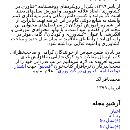
از پاییز ۱۳۹۹، یکی از رویکردهای دوفصلنامه “فناوری در
کشاورزی” ایجاد علاقه عمومی و آموزش نسل‌های بعدی
است که بتوانند با کسب دانش مکفی و سرمایه‌گذاری کمتر
وابسته به منابع دولتی گام در این عرصه نهند. بنابراین، از
این شماره، آموزش کودکان در سرفصل‌های محتوایی این
مجله قرار گفته و امید است تا با تولید محتواهای آموزشی و
انگیزشی با عنوان “کشاورزی و کودکان”، گامی مؤثر در
راستای ایجاد رابطه‌ای علاقمندانه میان نسل جدید و مباحث
کشاورزی و امنیت غذایی برداشته شود.
در پایان، ضمن سپاس از خوانندگان گرامی و صاحب‌نظرانی
که با ارسال مقالات خود کمک شایانی به افزایش غنای
نشریه افزوده‌اند، لازم می‌دانیم مراتب قدردانی خود را از
دست‌اندرکاران نرم‌افزار کتاب‌خوان
“فیدیبو”
جهت
انتشار
دوفصلنامه “فناوری در کشاورزی”
اعلام نماییم.
محمدباقر لک
آذر‌ماه ۱۳۹۹
آرشیو مجله
اخبار
رسانه
(+)
سال 96
(+)
سال 97