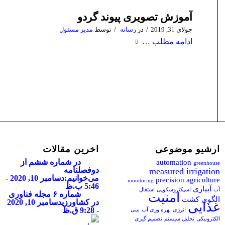
آموزش تصویری پیوند گردو
/
/
جولای 31, 2019
در
رسانه
توسط
مدیر مسئول
ادامه مطلب …
آرشیو موضوعی
آخرین مقالات
در شماره ششم از
automation
greenhouse
دوفصلنامه
measured irrigation
می‌خوانیم:
دسامبر 10, 2020 -
precision agriculture
monitoring
5:46 ب.ظ
آبیاری
آب
اسپکتروسکوپی
اشتغال
شماره ۶ مجله فناوری
امنیت
الگوی کشت
در کشاورزی
دسامبر 10, 2020
غذایی
- 9:28 ق.ظ
انرژی
بهره وری آب
بینی
الکترونیکی
تحلیل سیستم
تصمیم گیری